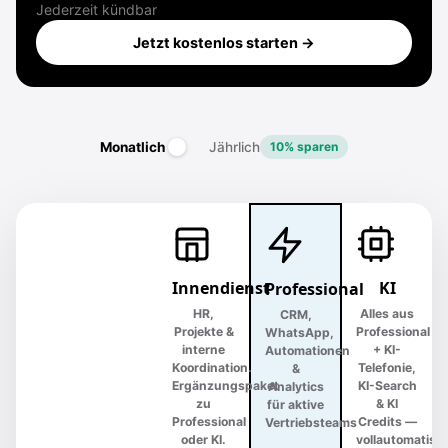
Jederzeit kündbar
Jetzt kostenlos starten →
Monatlich
Jährlich
10% sparen
Innendienst
KI
Professional
HR,
Alles aus
CRM,
Projekte &
Professional
WhatsApp,
interne
+ KI-
Automationen
Koordination.
Telefonie,
&
Ergänzungspaket
KI-Search
Analytics
zu
& KI
für aktive
Professional
Credits —
Vertriebsteams
oder KI.
vollautomatisc