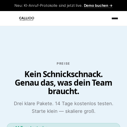
Neu: KI-Anruf-Protokolle sind jetzt live.
Demo buchen →
PREISE
Kein Schnickschnack.
Genau das, was dein Team
braucht.
Drei klare Pakete. 14 Tage kostenlos testen.
Starte klein — skaliere groß.