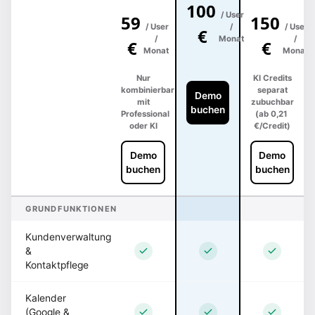
100
/ User
59
150
/ User
/
/ User
€
/
Monat
/
€
€
Monat
Monat
Nur
KI Credits
kombinierbar
separat
Demo
mit
zubuchbar
buchen
Professional
(ab 0,21
oder KI
€/Credit)
Demo
Demo
buchen
buchen
GRUNDFUNKTIONEN
Kundenverwaltung
&
Kontaktpflege
Kalender
(Google &